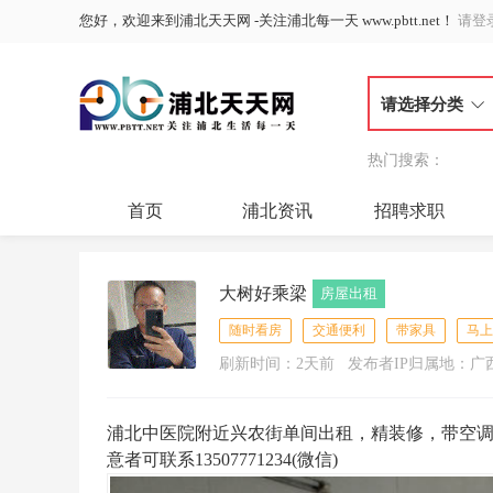
您好，欢迎来到浦北天天网 -关注浦北每一天 www.pbtt.net！
请登
请选择分类
热门搜索：
首页
浦北资讯
招聘求职
大树好乘梁
房屋出租
随时看房
交通便利
带家具
马上
刷新时间：2天前
发布者IP归属地：广
浦北中医院附近兴农街单间出租，精装修，带空调
意者可联系13507771234(微信)