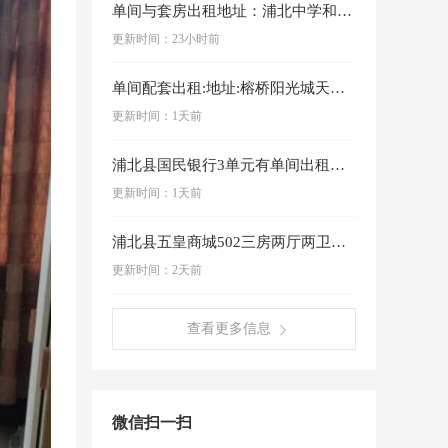
单间与套房出租地址：浦北中学和外国语学校中间（广源大酒店旁）联系电话：18977731028
更新时间：23小时前
单间配套出租:地址:榕桥阳光城天地楼20栋10号，内设空调、卫生间、热水器、电脑书桌、床、布柜等，租金450元一个月，水电另算，押一付一，半…
更新时间：1天前
浦北县国民银行3单元有单间出租，5楼，刚刚装修好，里面有空调，洗衣机，热水器，大床，厨柜，油烟机都是新买的等等…………想租加微信或打电话18…
更新时间：1天前
浦北县五皇商城502三房两厅两卫，交通便利，家电家具齐全，可拎包入住。
更新时间：2天前
查看更多信息
微信扫一扫