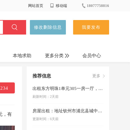
网站首页
移动端
18077758816
修改删除信息
我要发布
本地求助
更多分类
会员中心
生活服务
推荐信息
更多
宠物服务
234
出租东方明珠1单元305一房一厅，交通便利，有空调，有家具，直接领包入住联系人：黄姨
刷新时间：2天前
车辆买卖
房屋出租：地址钦州市浦北县城中家园，楼层3楼，套间面积117平方，三房两厅两卫两阳台，南北通透，地段读书学校为浦北县实验小学，在家阳台就看得…
车辆服务
元，有
更新时间：6天前