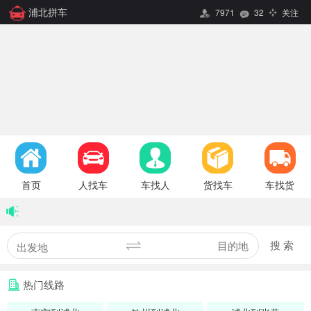
浦北拼车
7971
32
关注
首页
人找车
车找人
货找车
车找货
搜 索
热门线路