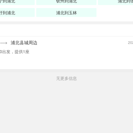
宁到浦北
钦州到浦北
浦北到
圩到浦北
浦北到玉林
浦北县城周边
20
00出发，提供1座
无更多信息