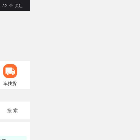
32
关注
车找货
搜 索