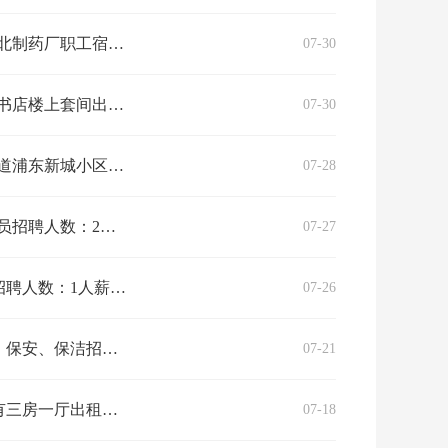
厨一卫，南北通透、采光好。房内有床、衣柜、沙发、电视柜、热水器、冰箱、空…
07-30
线充足，通风透气！楼下附近就是市场，有位置停车充电，生活出行方便！拎包马…
07-30
等家具家电，可伶包入住，小区地处市中心，环境优雅，电梯中高层，有独立厨房…
07-28
0做的好加薪工作地址：平马路口商家名称：平马快递超市企业简介：快递超市
07-27
招聘职位：快递员招聘人数：1人薪资类型：月薪劳动报酬：4500元工作地址：浦北县小江镇蕉乡路邮政快递商家名称：邮政快递企业简介：浦北县城
07-26
招聘职位：楼管员、保安、保洁招聘人数：5人薪资类型：月薪劳动报酬：2500元工作地址：桂越公园学府商家名称：广西家润物业管理有限公司企业简介…
07-21
西滨路花三姐附近有三房一厅出租本出租房是自建房，三房一厅，三面见光，面积115平方米。有厨房、卫生间、阳台，属住宅小区。小区内有小车停车位，…
07-18