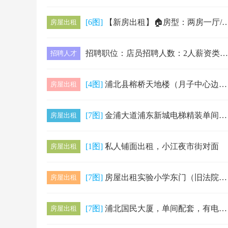
[6图]
【新房出租】🏠房型：两房一厅/独立单间📍坐标：金浦大道人民医院旁（丰然万隆城/榕桥阳光城）🚶♂步行200米直达：医院/汽车站/实验小学…
房屋出租
招聘职位：店员招聘人数：2人薪资类型：月薪劳动报酬：2400元工作地址：文昌公园旁边便利店商家名称：文昌公园越州郡便利店企业简介：要求：女性…
招聘人才
[4图]
浦北县榕桥天地楼（月子中心边上）一楼商铺出租，楼上单间配套出租，商铺前后都是大门，南北通透，有意者请联系林姐：18070752857
房屋出租
[7图]
金浦大道浦东新城电梯精装单间出租！中高层，电梯房，采光通透。配套齐全：空调、冰箱、洗衣机、热水器、油烟机、床、大衣柜、沙发一应俱全。独立卫生…
房屋出租
[1图]
私人铺面出租，小江夜市街对面
房屋出租
[7图]
房屋出租实验小学东门（旧法院大院）套房出租户型：4房2厅，家具家电齐全，可拎包入住✅位置优越：紧邻实验小学，方便孩子上学✅配套完善：周边生活…
房屋出租
[7图]
浦北国民大厦，单间配套，有电梯，有物业管理，出入方便。电话13977756890
房屋出租