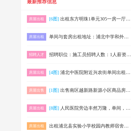
最新推荐信息
[6图]
出租东方明珠1单元305一房一厅，交通便利，有空调，有家具，直接领包入住联系人：黄姨
房屋出租
单间与套房出租地址：浦北中学和外国语学校中间（广源大酒店旁）联系电话：18977731028
房屋出租
招聘职位：施工员招聘人数：1人薪资类型：月薪工作地址：博白县鸦山镇和三滩镇商家名称：博白县鸦山江治理工程（II标）项目部企业简介：工资待遇面…
招聘人才
[4图]
浦北中医院附近兴农街单间出租，精装修，带空调，卫生间配热水器，环境安静，舒适，楼下可停车，月租金350元，有意者可联系13507771234…
房屋出租
[1图]
出售南区越新路新源小区商品房，三房两厅两卫，高楼层，视野开阔，环境好，交通便利，送家具家电，附近有四中，北河小学。
房屋出售
[8图]
人民医院旁边丰然万隆，单间，两房一厅，出租！家具齐全，拎包入住，出入方便，19148808229
房屋出租
出租浦北县实验小学校园内教师宿舍，步梯房二楼，两房一厅一厨一卫，简单装修，带部分家具家电，月租900元，随时看房，非诚勿扰。联系人：曾老师，…
房屋出租