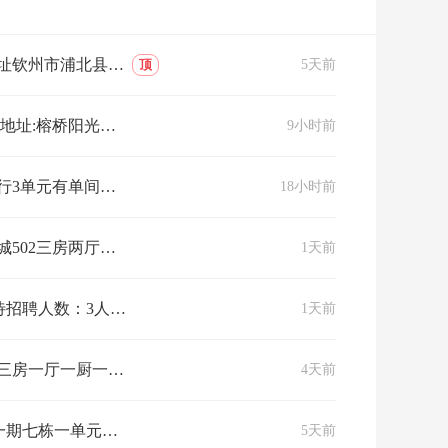
房两厅两卫两阳台，南北通透，地段读书学校为浦北县实验小学，在家阳台就看得…
顶
5天前
水器、电脑书桌、床、布柜等，租金450元一个月，水电另算，押一付一，半…
9小时前
热水器，大床，厨柜，油烟机都是新买的等等…………想租加微信或打电话18…
18小时前
交通便利，家电家具齐全，可拎包入住。
1天前
招聘职位：行政接待招聘人数：3人薪资类型：月薪工作地址：浦北县新区商家名称：广西钦州市宏正劳务服务有限公司企业简介：建筑劳务服务岗位职责1、…
1天前
，交通十分便利，出门出行方便✅优势：路面宽敞，通勤便利，户型通透，格局实…
4天前
出售位于东方丽园一期七栋一单元的住房，顶层141平方，三房两厅两卫，布局科学，空间宽畅，舒适。价格面议
5天前