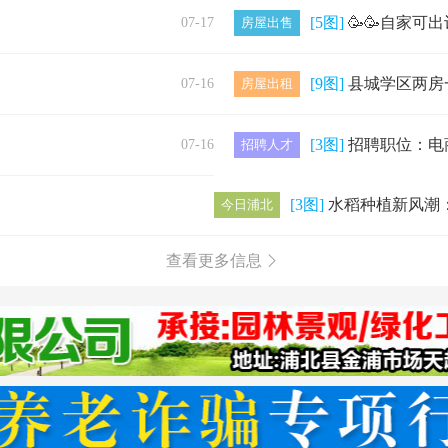
[5图]
🥳🥳自家可出让住宅土地，位于东邻是西路汇众修理办公区域，北邻是越
07-17
房屋出售
[9图]
县城学区两房一厅套房出租，屋内家电家具齐全，配有两台空调、冰箱、洗衣
07-16
房屋出租
[3图]
招聘职位：电商客服招聘人数：2人薪资类型：月薪劳动报酬：2400元工
07-16
招聘人才
[3图]
水稻种植新风潮：浦北县2025年
今日浦北
查看更多信息