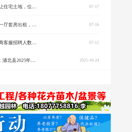
州人家3号门出口，南邻联盟家居店及五娜小卖部，北面之隔是旧纸厂旧宿舍区域…
07-17
机、热水器、抽油烟机，沙发、茶几、餐桌一应俱全，可直接拎包入住。有意看房…
07-16
作地址：平马兔喜快递超市3楼办公室商家名称：甜源鲜农业要求：会打字，会电…
07-12
高素质农民培育培训班圆满结束！
2025-10-24