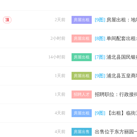
[9图]
房屋出租：地址钦州市浦北县城中家园，楼层3楼，套间面积117平方，三
顶
2天前
房屋出租
[8图]
单间配套出租:地址:榕桥阳光城天地楼20栋10号，内设空调、卫生间、热
2小时前
房屋出租
[7图]
浦北县国民银行3单元有单间出租，5楼，刚刚装修好，里面有空调，洗衣机，
14小时前
房屋出租
[9图]
浦北县五皇商城502三房两厅两卫，
1天前
房屋出租
1天前
招聘人才
[9图]
【出租】临街三房一厅一厨一卫✅户型：3房1厅1厨1卫✅位置：临街地段
4天前
房屋出租
4天前
房屋出售