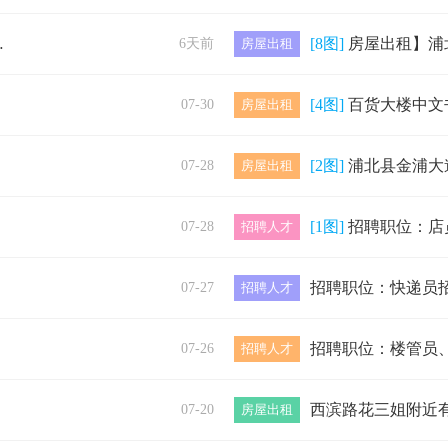
[8图]
房屋出租】浦北制药厂职工宿舍（人寿保险公司后面），位于三楼两房一厅一
6天前
房屋出租
[4图]
百货大楼中文书店楼上套间出租，一厅两房一厨一卫，带个大的阳台，房子光
07-30
房屋出租
[2图]
浦北县金浦大道浦东新城小区单间出租，精装修，有空调、洗衣机、电热水器
07-28
房屋出租
[1图]
招聘职位：店员招聘人数：2人薪资类型：月薪劳动报酬：2200-320
07-28
招聘人才
07-27
招聘人才
07-26
招聘人才
07-20
房屋出租