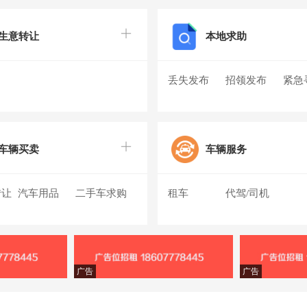
生意转让
本地求助
丢失发布
招领发布
紧急
车辆买卖
车辆服务
转让
汽车用品
二手车求购
租车
代驾/司机
广告
广告