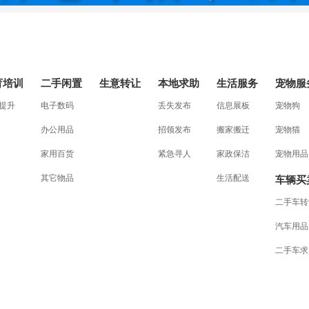
育培训
二手闲置
生意转让
本地求助
生活服务
宠物服
提升
电子数码
丢失发布
信息展板
宠物狗
办公用品
招领发布
搬家搬迁
宠物猫
家用百货
紧急寻人
家政保洁
宠物用品
其它物品
生活配送
车辆买
二手车转
汽车用品
二手车求